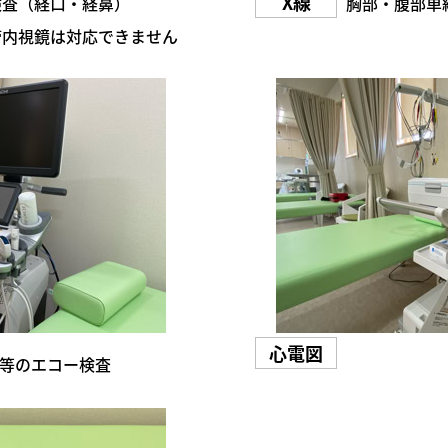
検査（経口・経鼻）
胸部・腹部単
管内視鏡は対応できません
等のエコー検査